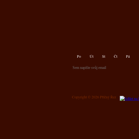
Po
Út
St
Čt
Pá
Copyright © 2026 Příčný Řez